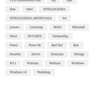
FY26 Enablement Club
Hp
Hpe
Ibm
Intel
INTELLIGENZA
INTELLIGENZA ARTIFICIALE
Iot
Lenovo
Licensing
M365
Microsoft
News
NUTANIX
Partnership
Power
Power Bi
Red Hat
Reti
Security
Server
Sicurezza
Storage
W11
Watsonx
Webinar
Windows
Windows 10
Workshop