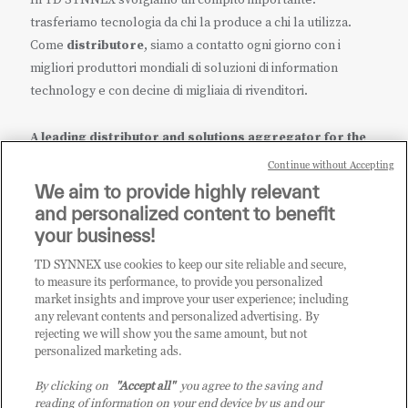
trasferiamo tecnologia da chi la produce a chi la utilizza.
Come
distributore
, siamo a contatto ogni giorno con i
migliori produttori mondiali di soluzioni di information
technology e con decine di migliaia di rivenditori.
A leading distributor and solutions aggregator for the
IT ecosystem.
Continue without Accepting
We aim to provide highly relevant
it.tdsynnex.com
|
eu.tdsynnex.com
|
tdsynnex.com
and personalized content to benefit
your business!
TD SYNNEX use cookies to keep our site reliable and secure,
CATEGORIE
to measure its performance, to provide you personalized
market insights and improve your user experience; including
any relevant contents and personalized advertising. By
rejecting we will show you the same amount, but not
Categorie
personalized marketing ads.
By clicking on
"Accept all"
you agree to the saving and
reading of information on your end device by us and our