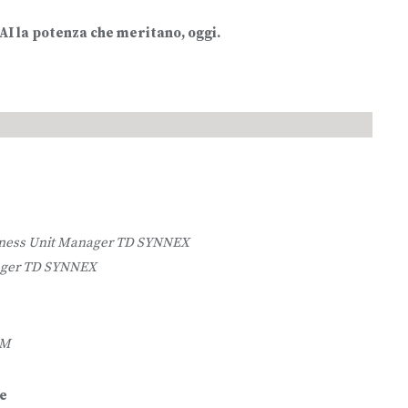
AI la potenza che meritano, oggi.
usiness Unit Manager TD SYNNEX
nager TD SYNNEX
BM
te