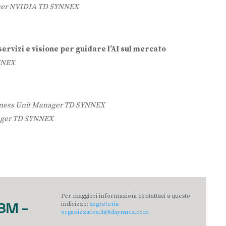
ger NVIDIA TD SYNNEX
ervizi e visione per guidare l’AI sul mercato
YNNEX
usiness Unit Manager TD SYNNEX
nager TD SYNNEX
Per maggiori informazioni contattaci a questo
indirizzo:
segreteria-
IBM –
organizzativa.it@tdsynnex.com