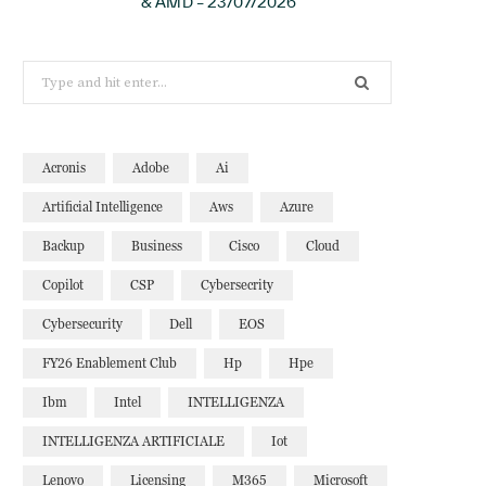
& AMD – 23/07/2026
Search
for:
Acronis
Adobe
Ai
Artificial Intelligence
Aws
Azure
Backup
Business
Cisco
Cloud
Copilot
CSP
Cybersecrity
Cybersecurity
Dell
EOS
FY26 Enablement Club
Hp
Hpe
Ibm
Intel
INTELLIGENZA
INTELLIGENZA ARTIFICIALE
Iot
Lenovo
Licensing
M365
Microsoft