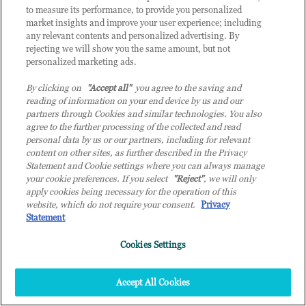
to measure its performance, to provide you personalized
market insights and improve your user experience; including
any relevant contents and personalized advertising. By
Events Home
rejecting we will show you the same amount, but not
personalized marketing ads.
PartnerFirst
By clicking on
"Accept all"
you agree to the saving and
Ecommerce
reading of information on your end device by us and our
Diventa Cliente
partners through Cookies and similar technologies. You also
agree to the further processing of the collected and read
Lavora in TD SYNNEX
personal data by us or our partners, including for relevant
content on other sites, as further described in the Privacy
TD SYNNEX Blog
Statement and Cookie settings where you can always manage
Global Newsroom TD SYNNEX
your cookie preferences. If you select
"Reject"
, we will only
apply cookies being necessary for the operation of this
website, which do not require your consent.
Privacy
Statement
Cookies Settings
Accept All Cookies
ABOUT