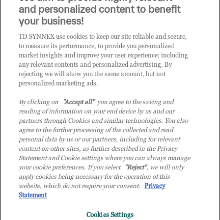
it.tdsynnex.com
|
eu.tdsynnex.com
|
tdsynnex.com
and personalized content to benefit
your business!
TD SYNNEX use cookies to keep our site reliable and secure,
CATEGORIE
to measure its performance, to provide you personalized
market insights and improve your user experience; including
any relevant contents and personalized advertising. By
rejecting we will show you the same amount, but not
Categorie
personalized marketing ads.
By clicking on
"Accept all"
you agree to the saving and
reading of information on your end device by us and our
partners through Cookies and similar technologies. You also
agree to the further processing of the collected and read
personal data by us or our partners, including for relevant
content on other sites, as further described in the Privacy
© 2026 TD SYNNEX Italy S.r.l. - Sede legale: via Luigi Russolo 9, 20138
Statement and Cookie settings where you can always manage
Milano (MI) - Numero di iscrizione al Registro delle Imprese di Milano e
your cookie preferences. If you select
"Reject"
, we will only
apply cookies being necessary for the operation of this
Codice Fiscale: 07092780159 - P.IVA: 07092780159 - Eur 12.569.000,00 i.v -
website, which do not require your consent.
Privacy
TD SYNNEX e TD SYNNEX logo sono marchi registrati di TD SYNNEX
Statement
Corporation negli Stati Uniti e in altri Paesi. Società a socio unico soggetta
all’attività di direzione e coordinamento della controllante TD SYNNEX
Cookies Settings