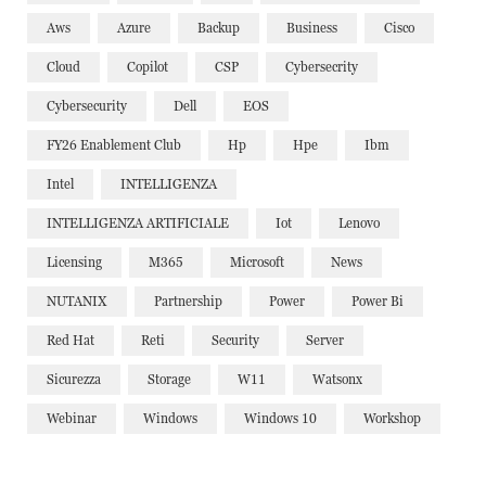
Aws
Azure
Backup
Business
Cisco
Cloud
Copilot
CSP
Cybersecrity
Cybersecurity
Dell
EOS
FY26 Enablement Club
Hp
Hpe
Ibm
Intel
INTELLIGENZA
INTELLIGENZA ARTIFICIALE
Iot
Lenovo
Licensing
M365
Microsoft
News
NUTANIX
Partnership
Power
Power Bi
Red Hat
Reti
Security
Server
Sicurezza
Storage
W11
Watsonx
Webinar
Windows
Windows 10
Workshop