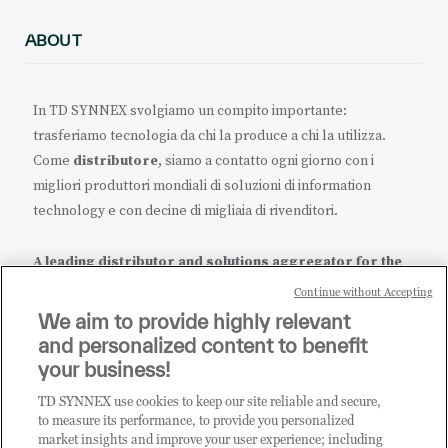
ABOUT
In TD SYNNEX svolgiamo un compito importante:
trasferiamo tecnologia da chi la produce a chi la utilizza.
Come
distributore
, siamo a contatto ogni giorno con i
migliori produttori mondiali di soluzioni di information
technology e con decine di migliaia di rivenditori.
A leading distributor and solutions aggregator for the
IT ecosystem.
Continue without Accepting
We aim to provide highly relevant
it.tdsynnex.com
|
eu.tdsynnex.com
|
tdsynnex.com
and personalized content to benefit
your business!
TD SYNNEX use cookies to keep our site reliable and secure,
CATEGORIE
to measure its performance, to provide you personalized
market insights and improve your user experience; including