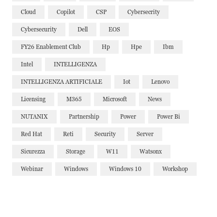
Cloud
Copilot
CSP
Cybersecrity
Cybersecurity
Dell
EOS
FY26 Enablement Club
Hp
Hpe
Ibm
Intel
INTELLIGENZA
INTELLIGENZA ARTIFICIALE
Iot
Lenovo
Licensing
M365
Microsoft
News
NUTANIX
Partnership
Power
Power Bi
Red Hat
Reti
Security
Server
Sicurezza
Storage
W11
Watsonx
Webinar
Windows
Windows 10
Workshop