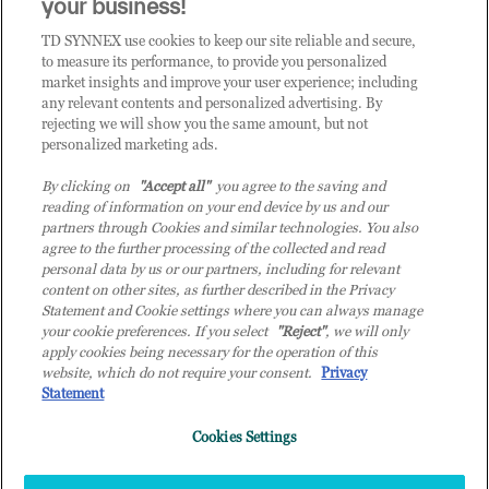
your business!
TD SYNNEX use cookies to keep our site reliable and secure,
CATEGORIE
to measure its performance, to provide you personalized
market insights and improve your user experience; including
any relevant contents and personalized advertising. By
rejecting we will show you the same amount, but not
Categorie
personalized marketing ads.
By clicking on
"Accept all"
you agree to the saving and
reading of information on your end device by us and our
partners through Cookies and similar technologies. You also
agree to the further processing of the collected and read
personal data by us or our partners, including for relevant
content on other sites, as further described in the Privacy
© 2026 TD SYNNEX Italy S.r.l. - Sede legale: via Luigi Russolo 9, 20138
Statement and Cookie settings where you can always manage
Milano (MI) - Numero di iscrizione al Registro delle Imprese di Milano e
your cookie preferences. If you select
"Reject"
, we will only
apply cookies being necessary for the operation of this
Codice Fiscale: 07092780159 - P.IVA: 07092780159 - Eur 12.569.000,00 i.v -
website, which do not require your consent.
Privacy
TD SYNNEX e TD SYNNEX logo sono marchi registrati di TD SYNNEX
Statement
Corporation negli Stati Uniti e in altri Paesi. Società a socio unico soggetta
all’attività di direzione e coordinamento della controllante TD SYNNEX
Cookies Settings
Europe GmbH, con sede a Monaco (Germania).