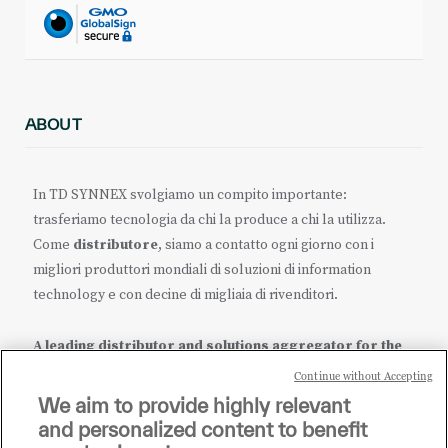
ABOUT
In TD SYNNEX svolgiamo un compito importante:
trasferiamo tecnologia da chi la produce a chi la utilizza.
Come
distributore
, siamo a contatto ogni giorno con i
migliori produttori mondiali di soluzioni di information
technology e con decine di migliaia di rivenditori.
A leading distributor and solutions aggregator for the
IT ecosystem.
Continue without Accepting
We aim to provide highly relevant
it.tdsynnex.com
|
eu.tdsynnex.com
|
tdsynnex.com
and personalized content to benefit