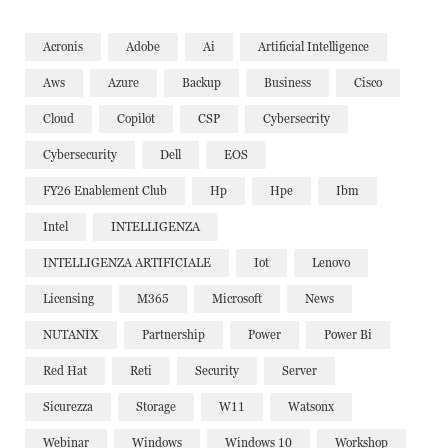
Acronis
Adobe
Ai
Artificial Intelligence
Aws
Azure
Backup
Business
Cisco
Cloud
Copilot
CSP
Cybersecrity
Cybersecurity
Dell
EOS
FY26 Enablement Club
Hp
Hpe
Ibm
Intel
INTELLIGENZA
INTELLIGENZA ARTIFICIALE
Iot
Lenovo
Licensing
M365
Microsoft
News
NUTANIX
Partnership
Power
Power Bi
Red Hat
Reti
Security
Server
Sicurezza
Storage
W11
Watsonx
Webinar
Windows
Windows 10
Workshop