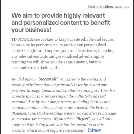
IT ecosystem.
Continue without Accepting
We aim to provide highly relevant
it.tdsynnex.com
|
eu.tdsynnex.com
|
tdsynnex.com
and personalized content to benefit
your business!
TD SYNNEX use cookies to keep our site reliable and secure,
CATEGORIE
to measure its performance, to provide you personalized
market insights and improve your user experience; including
any relevant contents and personalized advertising. By
rejecting we will show you the same amount, but not
Categorie
personalized marketing ads.
By clicking on
"Accept all"
you agree to the saving and
reading of information on your end device by us and our
partners through Cookies and similar technologies. You also
agree to the further processing of the collected and read
personal data by us or our partners, including for relevant
content on other sites, as further described in the Privacy
© 2026 TD SYNNEX Italy S.r.l. - Sede legale: via Luigi Russolo 9, 20138
Statement and Cookie settings where you can always manage
Milano (MI) - Numero di iscrizione al Registro delle Imprese di Milano e
your cookie preferences. If you select
"Reject"
, we will only
apply cookies being necessary for the operation of this
Codice Fiscale: 07092780159 - P.IVA: 07092780159 - Eur 12.569.000,00 i.v -
website, which do not require your consent.
Privacy
TD SYNNEX e TD SYNNEX logo sono marchi registrati di TD SYNNEX