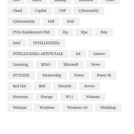
Cloud
Copilot
CSP
Cybersecrity
Cybersecurity
Dell
EOS
FY26 Enablement Club
Hp
Hpe
Ibm
Intel
INTELLIGENZA
INTELLIGENZA ARTIFICIALE
Iot
Lenovo
Licensing
M365
Microsoft
News
NUTANIX
Partnership
Power
Power Bi
Red Hat
Reti
Security
Server
Sicurezza
Storage
W11
Watsonx
Webinar
Windows
Windows 10
Workshop