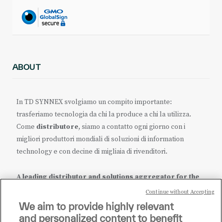
ABOUT
In TD SYNNEX svolgiamo un compito importante:
trasferiamo tecnologia da chi la produce a chi la utilizza.
Come
distributore
, siamo a contatto ogni giorno con i
migliori produttori mondiali di soluzioni di information
technology e con decine di migliaia di rivenditori.
A leading distributor and solutions aggregator for the
IT ecosystem.
Continue without Accepting
We aim to provide highly relevant
it.tdsynnex.com
|
eu.tdsynnex.com
|
tdsynnex.com
and personalized content to benefit