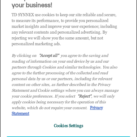
your business!
TD SYNNEX use cookies to keep our site reliable and secure,
CATEGORIE
to measure its performance, to provide you personalized
market insights and improve your user experience; including
any relevant contents and personalized advertising. By
rejecting we will show you the same amount, but not
Categorie
personalized marketing ads.
By clicking on
"Accept all"
you agree to the saving and
reading of information on your end device by us and our
partners through Cookies and similar technologies. You also
agree to the further processing of the collected and read
personal data by us or our partners, including for relevant
content on other sites, as further described in the Privacy
© 2026 TD SYNNEX Italy S.r.l. - Sede legale: via Luigi Russolo 9, 20138
Statement and Cookie settings where you can always manage
Milano (MI) - Numero di iscrizione al Registro delle Imprese di Milano e
your cookie preferences. If you select
"Reject"
, we will only
apply cookies being necessary for the operation of this
Codice Fiscale: 07092780159 - P.IVA: 07092780159 - Eur 12.569.000,00 i.v -
website, which do not require your consent.
Privacy
TD SYNNEX e TD SYNNEX logo sono marchi registrati di TD SYNNEX
Statement
Corporation negli Stati Uniti e in altri Paesi. Società a socio unico soggetta
all’attività di direzione e coordinamento della controllante TD SYNNEX
Cookies Settings
Europe GmbH, con sede a Monaco (Germania).