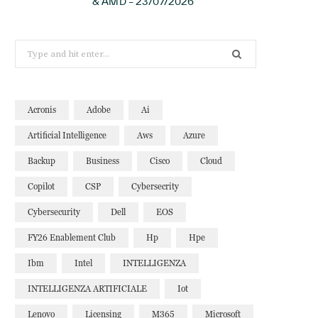
& AMD – 23/07/2026
Search
for:
Acronis
Adobe
Ai
Artificial Intelligence
Aws
Azure
Backup
Business
Cisco
Cloud
Copilot
CSP
Cybersecrity
Cybersecurity
Dell
EOS
FY26 Enablement Club
Hp
Hpe
Ibm
Intel
INTELLIGENZA
INTELLIGENZA ARTIFICIALE
Iot
Lenovo
Licensing
M365
Microsoft