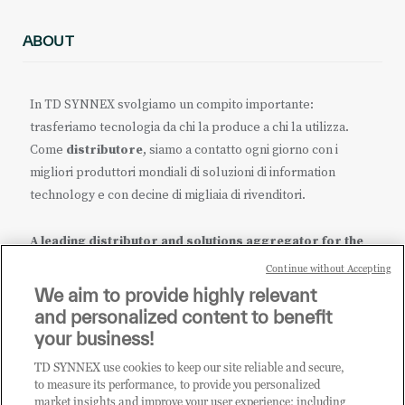
ABOUT
In TD SYNNEX svolgiamo un compito importante:
trasferiamo tecnologia da chi la produce a chi la utilizza.
Come
distributore
, siamo a contatto ogni giorno con i
migliori produttori mondiali di soluzioni di information
technology e con decine di migliaia di rivenditori.
A leading distributor and solutions aggregator for the
IT ecosystem.
Continue without Accepting
We aim to provide highly relevant
it.tdsynnex.com
|
eu.tdsynnex.com
|
tdsynnex.com
and personalized content to benefit
your business!
TD SYNNEX use cookies to keep our site reliable and secure,
CATEGORIE
to measure its performance, to provide you personalized
market insights and improve your user experience; including