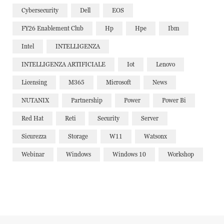
Cybersecurity
Dell
EOS
FY26 Enablement Club
Hp
Hpe
Ibm
Intel
INTELLIGENZA
INTELLIGENZA ARTIFICIALE
Iot
Lenovo
Licensing
M365
Microsoft
News
NUTANIX
Partnership
Power
Power Bi
Red Hat
Reti
Security
Server
Sicurezza
Storage
W11
Watsonx
Webinar
Windows
Windows 10
Workshop