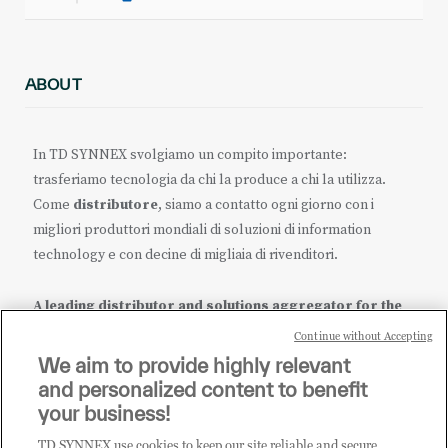
ABOUT
In TD SYNNEX svolgiamo un compito importante:
trasferiamo tecnologia da chi la produce a chi la utilizza.
Come
distributore
, siamo a contatto ogni giorno con i
migliori produttori mondiali di soluzioni di information
technology e con decine di migliaia di rivenditori.
A leading distributor and solutions aggregator for the
IT ecosystem.
Continue without Accepting
We aim to provide highly relevant
it.tdsynnex.com
|
eu.tdsynnex.com
|
tdsynnex.com
and personalized content to benefit
your business!
TD SYNNEX use cookies to keep our site reliable and secure,