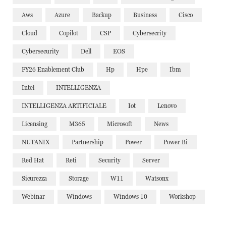
Aws
Azure
Backup
Business
Cisco
Cloud
Copilot
CSP
Cybersecrity
Cybersecurity
Dell
EOS
FY26 Enablement Club
Hp
Hpe
Ibm
Intel
INTELLIGENZA
INTELLIGENZA ARTIFICIALE
Iot
Lenovo
Licensing
M365
Microsoft
News
NUTANIX
Partnership
Power
Power Bi
Red Hat
Reti
Security
Server
Sicurezza
Storage
W11
Watsonx
Webinar
Windows
Windows 10
Workshop