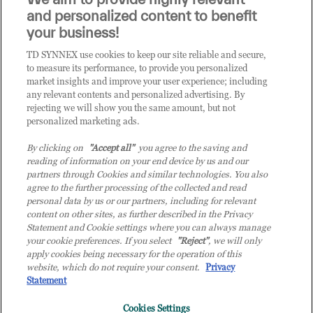
it.tdsynnex.com
|
eu.tdsynnex.com
|
tdsynnex.com
and personalized content to benefit
your business!
TD SYNNEX use cookies to keep our site reliable and secure,
CATEGORIE
to measure its performance, to provide you personalized
market insights and improve your user experience; including
any relevant contents and personalized advertising. By
rejecting we will show you the same amount, but not
Categorie
personalized marketing ads.
By clicking on
"Accept all"
you agree to the saving and
reading of information on your end device by us and our
partners through Cookies and similar technologies. You also
agree to the further processing of the collected and read
personal data by us or our partners, including for relevant
content on other sites, as further described in the Privacy
© 2026 TD SYNNEX Italy S.r.l. - Sede legale: via Luigi Russolo 9, 20138
Statement and Cookie settings where you can always manage
Milano (MI) - Numero di iscrizione al Registro delle Imprese di Milano e
your cookie preferences. If you select
"Reject"
, we will only
apply cookies being necessary for the operation of this
Codice Fiscale: 07092780159 - P.IVA: 07092780159 - Eur 12.569.000,00 i.v -
website, which do not require your consent.
Privacy
TD SYNNEX e TD SYNNEX logo sono marchi registrati di TD SYNNEX
Statement
Corporation negli Stati Uniti e in altri Paesi. Società a socio unico soggetta
all’attività di direzione e coordinamento della controllante TD SYNNEX
Cookies Settings