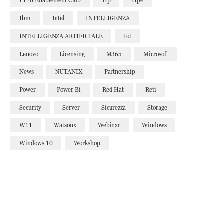
FY26 Enablement Club
Hp
Hpe
Ibm
Intel
INTELLIGENZA
INTELLIGENZA ARTIFICIALE
Iot
Lenovo
Licensing
M365
Microsoft
News
NUTANIX
Partnership
Power
Power Bi
Red Hat
Reti
Security
Server
Sicurezza
Storage
W11
Watsonx
Webinar
Windows
Windows 10
Workshop