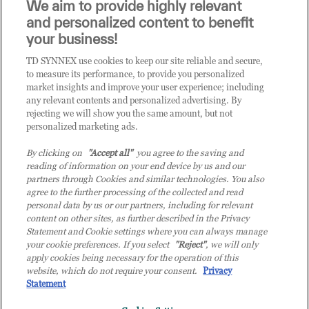
We aim to provide highly relevant
it.tdsynnex.com
|
eu.tdsynnex.com
|
tdsynnex.com
and personalized content to benefit
your business!
TD SYNNEX use cookies to keep our site reliable and secure,
CATEGORIE
to measure its performance, to provide you personalized
market insights and improve your user experience; including
any relevant contents and personalized advertising. By
rejecting we will show you the same amount, but not
Categorie
personalized marketing ads.
By clicking on
"Accept all"
you agree to the saving and
reading of information on your end device by us and our
partners through Cookies and similar technologies. You also
agree to the further processing of the collected and read
personal data by us or our partners, including for relevant
content on other sites, as further described in the Privacy
© 2026 TD SYNNEX Italy S.r.l. - Sede legale: via Luigi Russolo 9, 20138
Statement and Cookie settings where you can always manage
Milano (MI) - Numero di iscrizione al Registro delle Imprese di Milano e
your cookie preferences. If you select
"Reject"
, we will only
apply cookies being necessary for the operation of this
Codice Fiscale: 07092780159 - P.IVA: 07092780159 - Eur 12.569.000,00 i.v -
website, which do not require your consent.
Privacy
TD SYNNEX e TD SYNNEX logo sono marchi registrati di TD SYNNEX
Statement
Corporation negli Stati Uniti e in altri Paesi. Società a socio unico soggetta
all’attività di direzione e coordinamento della controllante TD SYNNEX