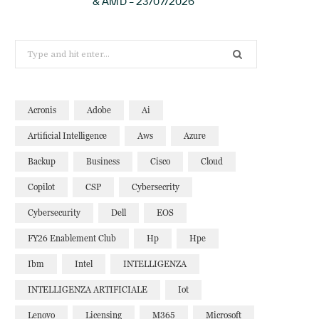
& AMD – 23/07/2026
Search
for:
Acronis
Adobe
Ai
Artificial Intelligence
Aws
Azure
Backup
Business
Cisco
Cloud
Copilot
CSP
Cybersecrity
Cybersecurity
Dell
EOS
FY26 Enablement Club
Hp
Hpe
Ibm
Intel
INTELLIGENZA
INTELLIGENZA ARTIFICIALE
Iot
Lenovo
Licensing
M365
Microsoft