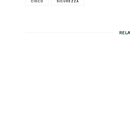
CISCO
SICUREZZA
REL