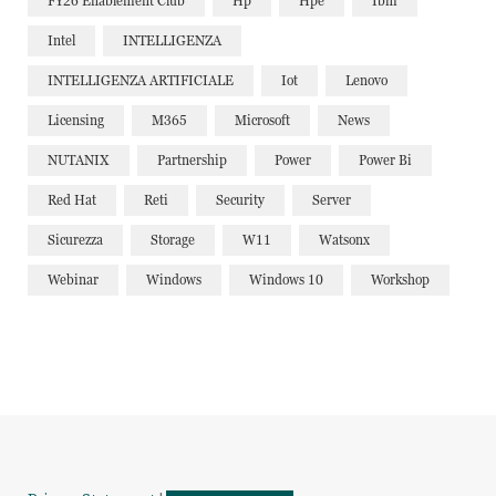
FY26 Enablement Club
Hp
Hpe
Ibm
Intel
INTELLIGENZA
INTELLIGENZA ARTIFICIALE
Iot
Lenovo
Licensing
M365
Microsoft
News
NUTANIX
Partnership
Power
Power Bi
Red Hat
Reti
Security
Server
Sicurezza
Storage
W11
Watsonx
Webinar
Windows
Windows 10
Workshop