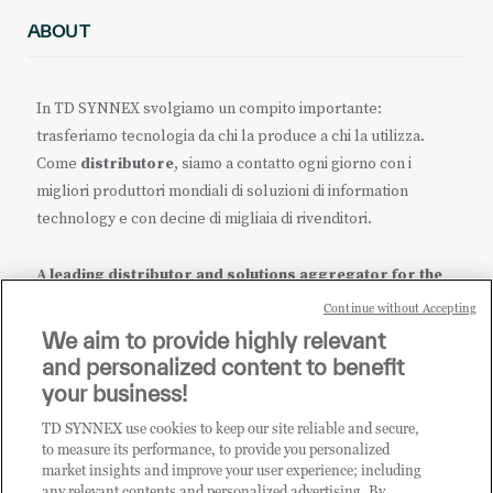
ABOUT
In TD SYNNEX svolgiamo un compito importante:
trasferiamo tecnologia da chi la produce a chi la utilizza.
Come
distributore
, siamo a contatto ogni giorno con i
migliori produttori mondiali di soluzioni di information
technology e con decine di migliaia di rivenditori.
A leading distributor and solutions aggregator for the
IT ecosystem.
Continue without Accepting
We aim to provide highly relevant
it.tdsynnex.com
|
eu.tdsynnex.com
|
tdsynnex.com
and personalized content to benefit
your business!
TD SYNNEX use cookies to keep our site reliable and secure,
CATEGORIE
to measure its performance, to provide you personalized
market insights and improve your user experience; including
any relevant contents and personalized advertising. By