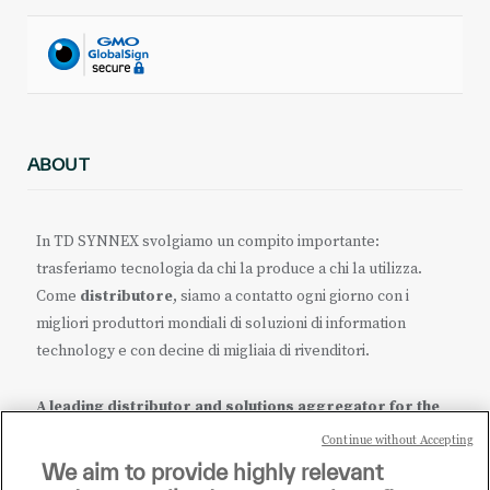
ABOUT
In TD SYNNEX svolgiamo un compito importante:
trasferiamo tecnologia da chi la produce a chi la utilizza.
Come
distributore
, siamo a contatto ogni giorno con i
migliori produttori mondiali di soluzioni di information
technology e con decine di migliaia di rivenditori.
A leading distributor and solutions aggregator for the
IT ecosystem.
Continue without Accepting
We aim to provide highly relevant
it.tdsynnex.com
|
eu.tdsynnex.com
|
tdsynnex.com