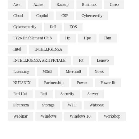
Aws
Azure
Backup
Business
Cisco
Cloud
Copilot
CSP
Cybersecrity
Cybersecurity
Dell
EOS
FY26 Enablement Club
Hp
Hpe
Ibm
Intel
INTELLIGENZA
INTELLIGENZA ARTIFICIALE
Iot
Lenovo
Licensing
M365
Microsoft
News
NUTANIX
Partnership
Power
Power Bi
Red Hat
Reti
Security
Server
Sicurezza
Storage
W11
Watsonx
Webinar
Windows
Windows 10
Workshop