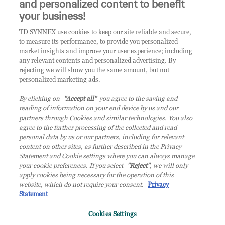
and personalized content to benefit
your business!
TD SYNNEX use cookies to keep our site reliable and secure,
CATEGORIE
to measure its performance, to provide you personalized
market insights and improve your user experience; including
any relevant contents and personalized advertising. By
rejecting we will show you the same amount, but not
Categorie
personalized marketing ads.
By clicking on
"Accept all"
you agree to the saving and
reading of information on your end device by us and our
partners through Cookies and similar technologies. You also
agree to the further processing of the collected and read
personal data by us or our partners, including for relevant
content on other sites, as further described in the Privacy
© 2026 TD SYNNEX Italy S.r.l. - Sede legale: via Luigi Russolo 9, 20138
Statement and Cookie settings where you can always manage
Milano (MI) - Numero di iscrizione al Registro delle Imprese di Milano e
your cookie preferences. If you select
"Reject"
, we will only
apply cookies being necessary for the operation of this
Codice Fiscale: 07092780159 - P.IVA: 07092780159 - Eur 12.569.000,00 i.v -
website, which do not require your consent.
Privacy
TD SYNNEX e TD SYNNEX logo sono marchi registrati di TD SYNNEX
Statement
Corporation negli Stati Uniti e in altri Paesi. Società a socio unico soggetta
all’attività di direzione e coordinamento della controllante TD SYNNEX
Cookies Settings
Europe GmbH, con sede a Monaco (Germania).