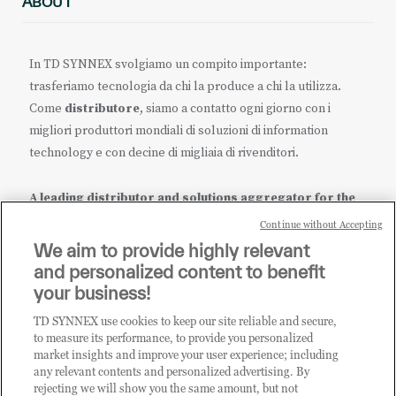
ABOUT
In TD SYNNEX svolgiamo un compito importante:
trasferiamo tecnologia da chi la produce a chi la utilizza.
Come
distributore
, siamo a contatto ogni giorno con i
migliori produttori mondiali di soluzioni di information
technology e con decine di migliaia di rivenditori.
A leading distributor and solutions aggregator for the
IT ecosystem.
Continue without Accepting
We aim to provide highly relevant
it.tdsynnex.com
|
eu.tdsynnex.com
|
tdsynnex.com
and personalized content to benefit
your business!
TD SYNNEX use cookies to keep our site reliable and secure,
CATEGORIE
to measure its performance, to provide you personalized
market insights and improve your user experience; including
any relevant contents and personalized advertising. By
rejecting we will show you the same amount, but not
Categorie