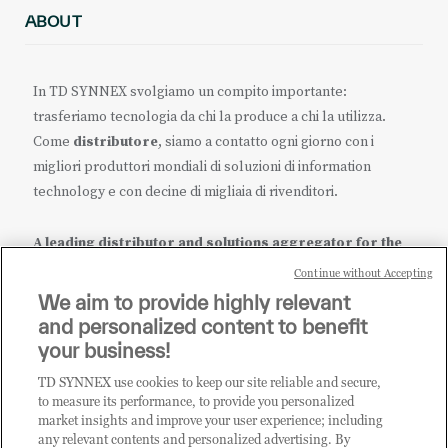
ABOUT
In TD SYNNEX svolgiamo un compito importante:
trasferiamo tecnologia da chi la produce a chi la utilizza.
Come
distributore
, siamo a contatto ogni giorno con i
migliori produttori mondiali di soluzioni di information
technology e con decine di migliaia di rivenditori.
A leading distributor and solutions aggregator for the
IT ecosystem.
Continue without Accepting
We aim to provide highly relevant
it.tdsynnex.com
|
eu.tdsynnex.com
|
tdsynnex.com
and personalized content to benefit
your business!
TD SYNNEX use cookies to keep our site reliable and secure,
CATEGORIE
to measure its performance, to provide you personalized
market insights and improve your user experience; including
any relevant contents and personalized advertising. By