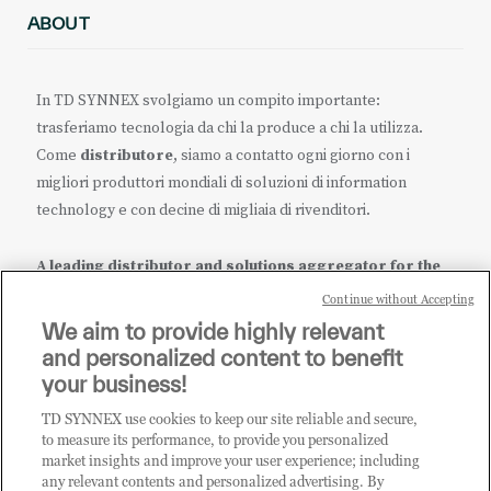
ABOUT
In TD SYNNEX svolgiamo un compito importante:
trasferiamo tecnologia da chi la produce a chi la utilizza.
Come
distributore
, siamo a contatto ogni giorno con i
migliori produttori mondiali di soluzioni di information
technology e con decine di migliaia di rivenditori.
A leading distributor and solutions aggregator for the
IT ecosystem.
Continue without Accepting
We aim to provide highly relevant
it.tdsynnex.com
|
eu.tdsynnex.com
|
tdsynnex.com
and personalized content to benefit
your business!
TD SYNNEX use cookies to keep our site reliable and secure,
CATEGORIE
to measure its performance, to provide you personalized
market insights and improve your user experience; including
any relevant contents and personalized advertising. By