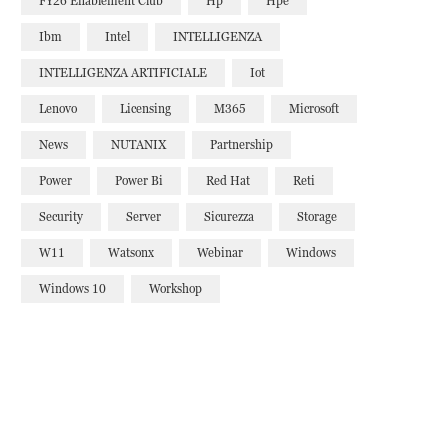
FY26 Enablement Club
Hp
Hpe
Ibm
Intel
INTELLIGENZA
INTELLIGENZA ARTIFICIALE
Iot
Lenovo
Licensing
M365
Microsoft
News
NUTANIX
Partnership
Power
Power Bi
Red Hat
Reti
Security
Server
Sicurezza
Storage
W11
Watsonx
Webinar
Windows
Windows 10
Workshop