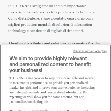
In TD SYNNEX svolgiamo un compito importante:
trasferiamo tecnologia da chi la produce a chi la utilizza.
Come
distributore
, siamo a contatto ogni giorno con i
migliori produttori mondiali di soluzioni di information
technology e con decine di migliaia di rivenditori.
A leading distributor and solutions aggregator for the
IT ecosystem.
Continue without Accepting
We aim to provide highly relevant
it.tdsynnex.com
|
eu.tdsynnex.com
|
tdsynnex.com
and personalized content to benefit
your business!
TD SYNNEX use cookies to keep our site reliable and secure,
CATEGORIE
to measure its performance, to provide you personalized
market insights and improve your user experience; including
any relevant contents and personalized advertising. By
rejecting we will show you the same amount, but not
Categorie
personalized marketing ads.