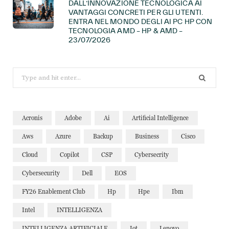
DALL’INNOVAZIONE TECNOLOGICA AI
VANTAGGI CONCRETI PER GLI UTENTI.
ENTRA NEL MONDO DEGLI AI PC HP CON
TECNOLOGIA AMD – HP & AMD –
23/07/2026
Search
for:
Acronis
Adobe
Ai
Artificial Intelligence
Aws
Azure
Backup
Business
Cisco
Cloud
Copilot
CSP
Cybersecrity
Cybersecurity
Dell
EOS
FY26 Enablement Club
Hp
Hpe
Ibm
Intel
INTELLIGENZA
INTELLIGENZA ARTIFICIALE
Iot
Lenovo