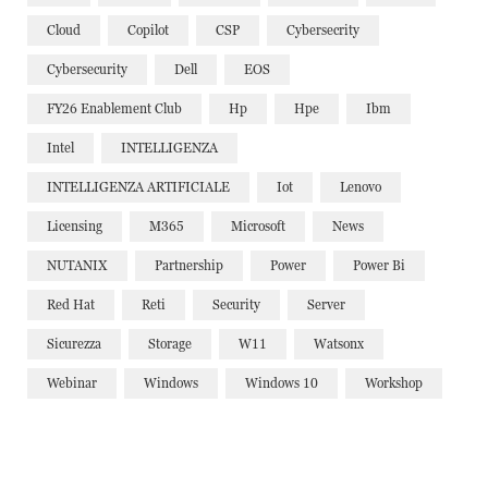
Cloud
Copilot
CSP
Cybersecrity
Cybersecurity
Dell
EOS
FY26 Enablement Club
Hp
Hpe
Ibm
Intel
INTELLIGENZA
INTELLIGENZA ARTIFICIALE
Iot
Lenovo
Licensing
M365
Microsoft
News
NUTANIX
Partnership
Power
Power Bi
Red Hat
Reti
Security
Server
Sicurezza
Storage
W11
Watsonx
Webinar
Windows
Windows 10
Workshop