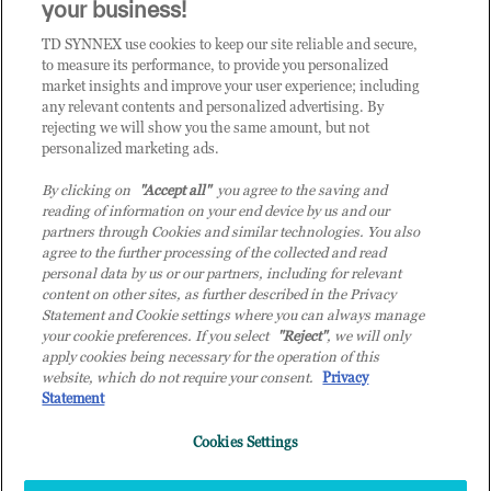
your business!
TD SYNNEX use cookies to keep our site reliable and secure,
CATEGORIE
to measure its performance, to provide you personalized
market insights and improve your user experience; including
any relevant contents and personalized advertising. By
rejecting we will show you the same amount, but not
Categorie
personalized marketing ads.
By clicking on
"Accept all"
you agree to the saving and
reading of information on your end device by us and our
partners through Cookies and similar technologies. You also
agree to the further processing of the collected and read
personal data by us or our partners, including for relevant
content on other sites, as further described in the Privacy
© 2026 TD SYNNEX Italy S.r.l. - Sede legale: via Luigi Russolo 9, 20138
Statement and Cookie settings where you can always manage
Milano (MI) - Numero di iscrizione al Registro delle Imprese di Milano e
your cookie preferences. If you select
"Reject"
, we will only
apply cookies being necessary for the operation of this
Codice Fiscale: 07092780159 - P.IVA: 07092780159 - Eur 12.569.000,00 i.v -
website, which do not require your consent.
Privacy
TD SYNNEX e TD SYNNEX logo sono marchi registrati di TD SYNNEX
Statement
Corporation negli Stati Uniti e in altri Paesi. Società a socio unico soggetta
all’attività di direzione e coordinamento della controllante TD SYNNEX
Cookies Settings
Europe GmbH, con sede a Monaco (Germania).