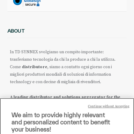
ABOUT
In TD SYNNEX svolgiamo un compito importante:
trasferiamo tecnologia da chi la produce a chi la utilizza.
Come
distributore
, siamo a contatto ogni giorno con i
migliori produttori mondiali di soluzioni di information
technology e con decine di migliaia di rivenditori.
A leading distributor and solutions aggregator for the
IT ecosystem.
Continue without Accepting
We aim to provide highly relevant
it.tdsynnex.com
|
eu.tdsynnex.com
|
tdsynnex.com
and personalized content to benefit
your business!