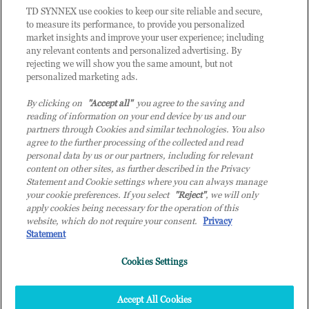
TD SYNNEX use cookies to keep our site reliable and secure,
CATEGORIE
to measure its performance, to provide you personalized
market insights and improve your user experience; including
any relevant contents and personalized advertising. By
rejecting we will show you the same amount, but not
Categorie
personalized marketing ads.
By clicking on
"Accept all"
you agree to the saving and
reading of information on your end device by us and our
partners through Cookies and similar technologies. You also
agree to the further processing of the collected and read
personal data by us or our partners, including for relevant
content on other sites, as further described in the Privacy
© 2026 TD SYNNEX Italy S.r.l. - Sede legale: via Luigi Russolo 9, 20138
Statement and Cookie settings where you can always manage
Milano (MI) - Numero di iscrizione al Registro delle Imprese di Milano e
your cookie preferences. If you select
"Reject"
, we will only
apply cookies being necessary for the operation of this
Codice Fiscale: 07092780159 - P.IVA: 07092780159 - Eur 12.569.000,00 i.v -
website, which do not require your consent.
Privacy
TD SYNNEX e TD SYNNEX logo sono marchi registrati di TD SYNNEX
Statement
Corporation negli Stati Uniti e in altri Paesi. Società a socio unico soggetta
all’attività di direzione e coordinamento della controllante TD SYNNEX
Cookies Settings
Europe GmbH, con sede a Monaco (Germania).
Top
Accept All Cookies