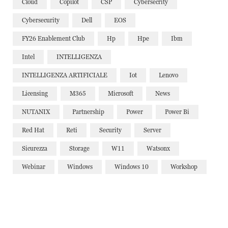
Cloud
Copilot
CSP
Cybersecrity
Cybersecurity
Dell
EOS
FY26 Enablement Club
Hp
Hpe
Ibm
Intel
INTELLIGENZA
INTELLIGENZA ARTIFICIALE
Iot
Lenovo
Licensing
M365
Microsoft
News
NUTANIX
Partnership
Power
Power Bi
Red Hat
Reti
Security
Server
Sicurezza
Storage
W11
Watsonx
Webinar
Windows
Windows 10
Workshop