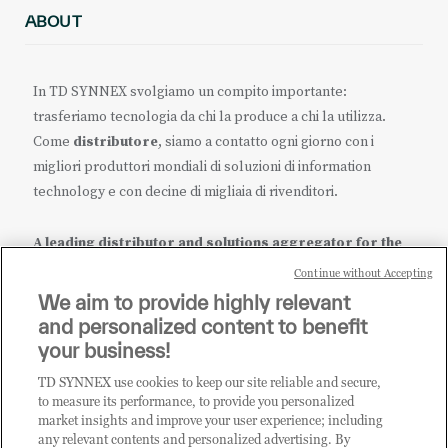
ABOUT
In TD SYNNEX svolgiamo un compito importante:
trasferiamo tecnologia da chi la produce a chi la utilizza.
Come
distributore
, siamo a contatto ogni giorno con i
migliori produttori mondiali di soluzioni di information
technology e con decine di migliaia di rivenditori.
A leading distributor and solutions aggregator for the
IT ecosystem.
Continue without Accepting
We aim to provide highly relevant
it.tdsynnex.com
|
eu.tdsynnex.com
|
tdsynnex.com
and personalized content to benefit
your business!
TD SYNNEX use cookies to keep our site reliable and secure,
CATEGORIE
to measure its performance, to provide you personalized
market insights and improve your user experience; including
any relevant contents and personalized advertising. By