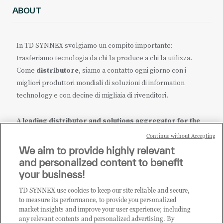
ABOUT
In TD SYNNEX svolgiamo un compito importante:
trasferiamo tecnologia da chi la produce a chi la utilizza.
Come
distributore
, siamo a contatto ogni giorno con i
migliori produttori mondiali di soluzioni di information
technology e con decine di migliaia di rivenditori.
A leading distributor and solutions aggregator for the
IT ecosystem.
Continue without Accepting
We aim to provide highly relevant
it.tdsynnex.com
|
eu.tdsynnex.com
|
tdsynnex.com
and personalized content to benefit
your business!
TD SYNNEX use cookies to keep our site reliable and secure,
CATEGORIE
to measure its performance, to provide you personalized
market insights and improve your user experience; including
any relevant contents and personalized advertising. By