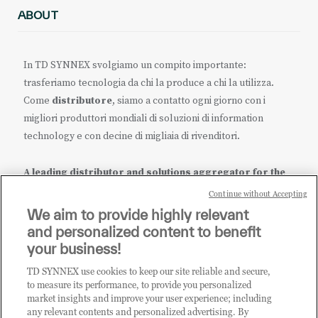
ABOUT
In TD SYNNEX svolgiamo un compito importante:
trasferiamo tecnologia da chi la produce a chi la utilizza.
Come
distributore
, siamo a contatto ogni giorno con i
migliori produttori mondiali di soluzioni di information
technology e con decine di migliaia di rivenditori.
A leading distributor and solutions aggregator for the
IT ecosystem.
Continue without Accepting
We aim to provide highly relevant
it.tdsynnex.com
|
eu.tdsynnex.com
|
tdsynnex.com
and personalized content to benefit
your business!
TD SYNNEX use cookies to keep our site reliable and secure,
CATEGORIE
to measure its performance, to provide you personalized
market insights and improve your user experience; including
any relevant contents and personalized advertising. By