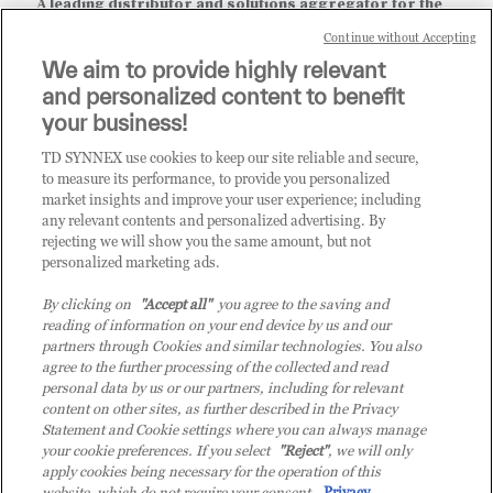
A leading distributor and solutions aggregator for the
IT ecosystem.
Continue without Accepting
We aim to provide highly relevant
it.tdsynnex.com
|
eu.tdsynnex.com
|
tdsynnex.com
and personalized content to benefit
your business!
TD SYNNEX use cookies to keep our site reliable and secure,
CATEGORIE
to measure its performance, to provide you personalized
market insights and improve your user experience; including
any relevant contents and personalized advertising. By
rejecting we will show you the same amount, but not
Categorie
personalized marketing ads.
By clicking on
"Accept all"
you agree to the saving and
reading of information on your end device by us and our
partners through Cookies and similar technologies. You also
agree to the further processing of the collected and read
personal data by us or our partners, including for relevant
content on other sites, as further described in the Privacy
© 2026 TD SYNNEX Italy S.r.l. - Sede legale: via Luigi Russolo 9, 20138
Statement and Cookie settings where you can always manage
Milano (MI) - Numero di iscrizione al Registro delle Imprese di Milano e
your cookie preferences. If you select
"Reject"
, we will only
apply cookies being necessary for the operation of this
Codice Fiscale: 07092780159 - P.IVA: 07092780159 - Eur 12.569.000,00 i.v -
website, which do not require your consent.
Privacy