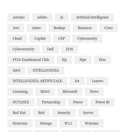
Acronis
Adobe
Ai
Artificial Intelligence
Aws
Azure
Backup
Business
Cisco
Cloud
Copilot
CSP
Cybersecrity
Cybersecurity
Dell
EOS
FY26 Enablement Club
Hp
Hpe
Ibm
Intel
INTELLIGENZA
INTELLIGENZA ARTIFICIALE
Iot
Lenovo
Licensing
M365
Microsoft
News
NUTANIX
Partnership
Power
Power Bi
Red Hat
Reti
Security
Server
Sicurezza
Storage
W11
Watsonx