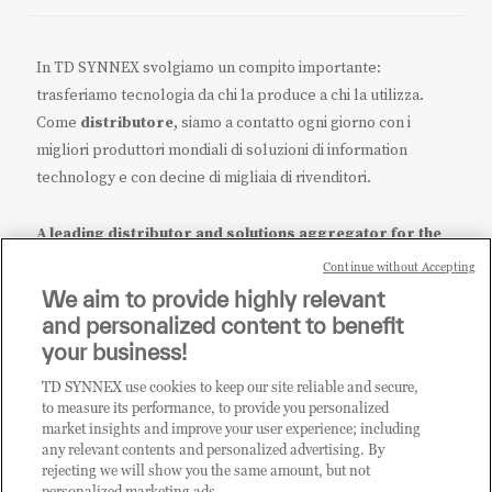
In TD SYNNEX svolgiamo un compito importante:
trasferiamo tecnologia da chi la produce a chi la utilizza.
Come
distributore
, siamo a contatto ogni giorno con i
migliori produttori mondiali di soluzioni di information
technology e con decine di migliaia di rivenditori.
A leading distributor and solutions aggregator for the
IT ecosystem.
Continue without Accepting
We aim to provide highly relevant
it.tdsynnex.com
|
eu.tdsynnex.com
|
tdsynnex.com
and personalized content to benefit
your business!
TD SYNNEX use cookies to keep our site reliable and secure,
CATEGORIE
to measure its performance, to provide you personalized
market insights and improve your user experience; including
any relevant contents and personalized advertising. By
rejecting we will show you the same amount, but not
Categorie
personalized marketing ads.