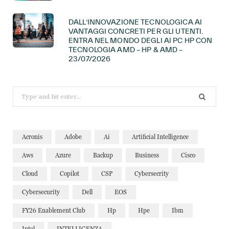
DALL’INNOVAZIONE TECNOLOGICA AI
VANTAGGI CONCRETI PER GLI UTENTI.
ENTRA NEL MONDO DEGLI AI PC HP CON
TECNOLOGIA AMD – HP & AMD –
23/07/2026
Search
for:
Acronis
Adobe
Ai
Artificial Intelligence
Aws
Azure
Backup
Business
Cisco
Cloud
Copilot
CSP
Cybersecrity
Cybersecurity
Dell
EOS
FY26 Enablement Club
Hp
Hpe
Ibm
Intel
INTELLIGENZA