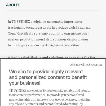
ABOUT
In TD SYNNEX svolgiamo un compito importante:
trasferiamo tecnologia da chi la produce a chi la utilizza.
Come
distributore
, siamo a contatto ogni giorno con i
migliori produttori mondiali di soluzioni di information
technology e con decine di migliaia di rivenditori.
A leading distributor and solutions aggregator for the
IT ecosystem.
Continue without Accepting
We aim to provide highly relevant
it.tdsynnex.com
|
eu.tdsynnex.com
|
tdsynnex.com
and personalized content to benefit
your business!
TD SYNNEX use cookies to keep our site reliable and secure,
CATEGORIE
to measure its performance, to provide you personalized
market insights and improve your user experience; including
any relevant contents and personalized advertising. By