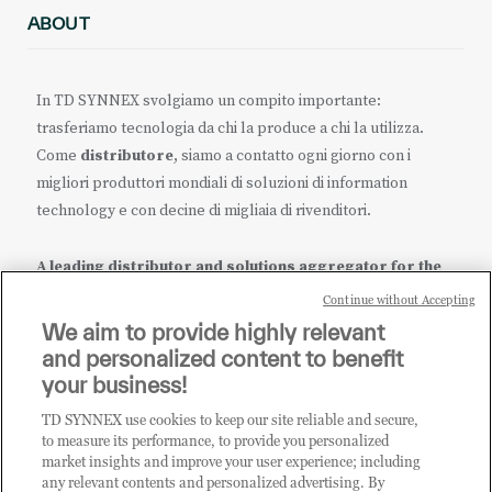
ABOUT
In TD SYNNEX svolgiamo un compito importante:
trasferiamo tecnologia da chi la produce a chi la utilizza.
Come
distributore
, siamo a contatto ogni giorno con i
migliori produttori mondiali di soluzioni di information
technology e con decine di migliaia di rivenditori.
A leading distributor and solutions aggregator for the
IT ecosystem.
Continue without Accepting
We aim to provide highly relevant
it.tdsynnex.com
|
eu.tdsynnex.com
|
tdsynnex.com
and personalized content to benefit
your business!
TD SYNNEX use cookies to keep our site reliable and secure,
CATEGORIE
to measure its performance, to provide you personalized
market insights and improve your user experience; including
any relevant contents and personalized advertising. By