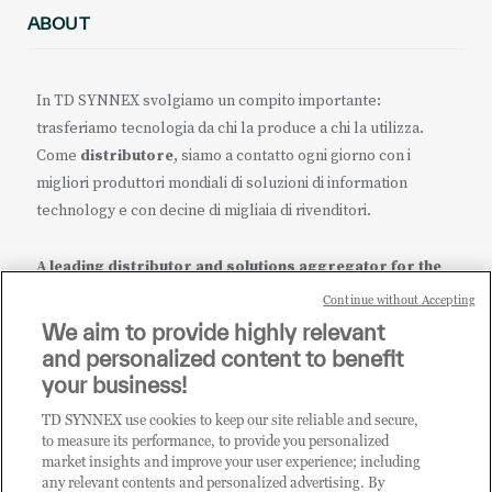
ABOUT
In TD SYNNEX svolgiamo un compito importante:
trasferiamo tecnologia da chi la produce a chi la utilizza.
Come
distributore
, siamo a contatto ogni giorno con i
migliori produttori mondiali di soluzioni di information
technology e con decine di migliaia di rivenditori.
A leading distributor and solutions aggregator for the
IT ecosystem.
Continue without Accepting
We aim to provide highly relevant
it.tdsynnex.com
|
eu.tdsynnex.com
|
tdsynnex.com
and personalized content to benefit
your business!
TD SYNNEX use cookies to keep our site reliable and secure,
CATEGORIE
to measure its performance, to provide you personalized
market insights and improve your user experience; including
any relevant contents and personalized advertising. By