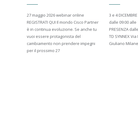
27 maggio 2026 webinar online
3 e 4 DICEMBRE
REGISTRATI QUI Il mondo Cisco Partner
dalle 09:00 alle
è in continua evoluzione. Se anche tu
PRESENZA dalle 0
vuoi essere protagonista del
TD SYNNEX Via L
cambiamento non prendere impegni
Giuliano Milan
per il prossimo 27