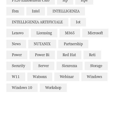
FY26 Enablement Club
Hp
Hpe
Ibm
Intel
INTELLIGENZA
INTELLIGENZA ARTIFICIALE
Iot
Lenovo
Licensing
M365
Microsoft
News
NUTANIX
Partnership
Power
Power Bi
Red Hat
Reti
Security
Server
Sicurezza
Storage
W11
Watsonx
Webinar
Windows
Windows 10
Workshop