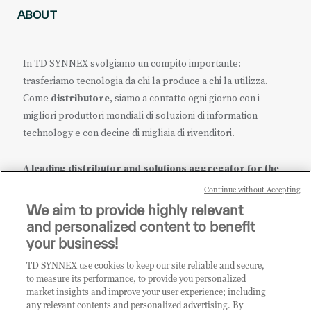
ABOUT
In TD SYNNEX svolgiamo un compito importante:
trasferiamo tecnologia da chi la produce a chi la utilizza.
Come
distributore
, siamo a contatto ogni giorno con i
migliori produttori mondiali di soluzioni di information
technology e con decine di migliaia di rivenditori.
A leading distributor and solutions aggregator for the
IT ecosystem.
Continue without Accepting
We aim to provide highly relevant
it.tdsynnex.com
|
eu.tdsynnex.com
|
tdsynnex.com
and personalized content to benefit
your business!
TD SYNNEX use cookies to keep our site reliable and secure,
CATEGORIE
to measure its performance, to provide you personalized
market insights and improve your user experience; including
any relevant contents and personalized advertising. By