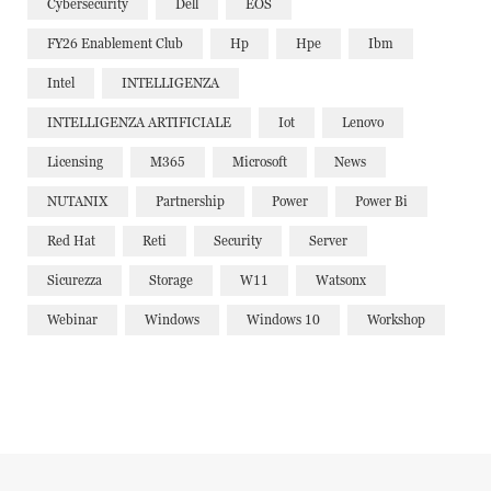
Cybersecurity
Dell
EOS
FY26 Enablement Club
Hp
Hpe
Ibm
Intel
INTELLIGENZA
INTELLIGENZA ARTIFICIALE
Iot
Lenovo
Licensing
M365
Microsoft
News
NUTANIX
Partnership
Power
Power Bi
Red Hat
Reti
Security
Server
Sicurezza
Storage
W11
Watsonx
Webinar
Windows
Windows 10
Workshop