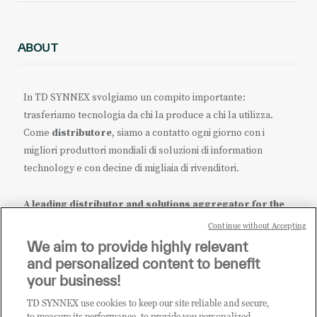
ABOUT
In TD SYNNEX svolgiamo un compito importante:
trasferiamo tecnologia da chi la produce a chi la utilizza.
Come
distributore
, siamo a contatto ogni giorno con i
migliori produttori mondiali di soluzioni di information
technology e con decine di migliaia di rivenditori.
A leading distributor and solutions aggregator for the
IT ecosystem.
Continue without Accepting
We aim to provide highly relevant
it.tdsynnex.com
|
eu.tdsynnex.com
|
tdsynnex.com
and personalized content to benefit
your business!
TD SYNNEX use cookies to keep our site reliable and secure,
CATEGORIE
to measure its performance, to provide you personalized