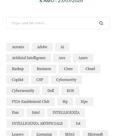
& AMD – 23/07/2026
Search
for:
Acronis
Adobe
Ai
Artificial Intelligence
Aws
Azure
Backup
Business
Cisco
Cloud
Copilot
CSP
Cybersecrity
Cybersecurity
Dell
EOS
FY26 Enablement Club
Hp
Hpe
Ibm
Intel
INTELLIGENZA
INTELLIGENZA ARTIFICIALE
Iot
Lenovo
Licensing
M365
Microsoft