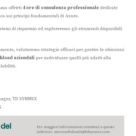
amo offrirti
4 ore di
consulenza professionale
dedicate
ca sui principi fondamentali di Azure.
temi di risparmio ed esploreremo gli strumenti disponibili
mento, valuteremo strategie efficaci per gestire le obiezioni
kload aziendali
per individuare quelli più adatti alla
labilità.
nager, TD SYNNEX
X
 del
Per maggiori informazioni contattaci a questo
indirizzo: microsoftcloud.it@tdsynnex.com