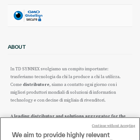
ABOUT
In TD SYNNEX svolgiamo un compito importante:
trasferiamo tecnologia da chi la produce a chi la utilizza.
Come
distributore
, siamo a contatto ogni giorno con i
migliori produttori mondiali di soluzioni di information
technology e con decine di migliaia di rivenditori.
A leading distributor and solutions aggregator for the
IT ecosystem.
Continue without Accepting
We aim to provide highly relevant
it.tdsynnex.com
|
eu.tdsynnex.com
|
tdsynnex.com