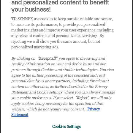
and personalized content to benefit
your business!
TD SYNNEX use cookies to keep our site reliable and secure,
CATEGORIE
to measure its performance, to provide you personalized
market insights and improve your user experience; including
any relevant contents and personalized advertising. By
rejecting we will show you the same amount, but not
Categorie
personalized marketing ads.
By clicking on
"Accept all"
you agree to the saving and
reading of information on your end device by us and our
partners through Cookies and similar technologies. You also
agree to the further processing of the collected and read
personal data by us or our partners, including for relevant
content on other sites, as further described in the Privacy
© 2026 TD SYNNEX Italy S.r.l. - Sede legale: via Luigi Russolo 9, 20138
Statement and Cookie settings where you can always manage
Milano (MI) - Numero di iscrizione al Registro delle Imprese di Milano e
your cookie preferences. If you select
"Reject"
, we will only
apply cookies being necessary for the operation of this
Codice Fiscale: 07092780159 - P.IVA: 07092780159 - Eur 12.569.000,00 i.v -
website, which do not require your consent.
Privacy
TD SYNNEX e TD SYNNEX logo sono marchi registrati di TD SYNNEX
Statement
Corporation negli Stati Uniti e in altri Paesi. Società a socio unico soggetta
all’attività di direzione e coordinamento della controllante TD SYNNEX
Cookies Settings
Europe GmbH, con sede a Monaco (Germania).