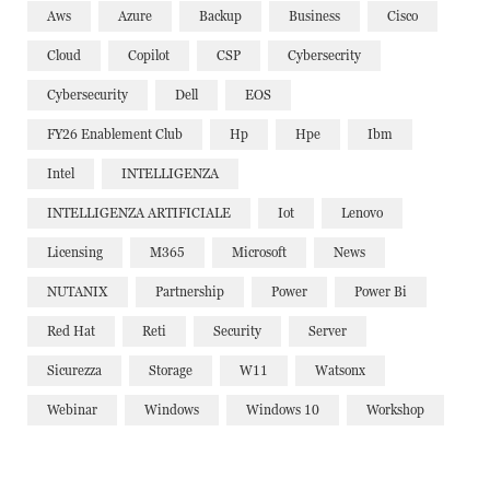
Aws
Azure
Backup
Business
Cisco
Cloud
Copilot
CSP
Cybersecrity
Cybersecurity
Dell
EOS
FY26 Enablement Club
Hp
Hpe
Ibm
Intel
INTELLIGENZA
INTELLIGENZA ARTIFICIALE
Iot
Lenovo
Licensing
M365
Microsoft
News
NUTANIX
Partnership
Power
Power Bi
Red Hat
Reti
Security
Server
Sicurezza
Storage
W11
Watsonx
Webinar
Windows
Windows 10
Workshop