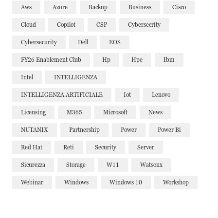
Aws
Azure
Backup
Business
Cisco
Cloud
Copilot
CSP
Cybersecrity
Cybersecurity
Dell
EOS
FY26 Enablement Club
Hp
Hpe
Ibm
Intel
INTELLIGENZA
INTELLIGENZA ARTIFICIALE
Iot
Lenovo
Licensing
M365
Microsoft
News
NUTANIX
Partnership
Power
Power Bi
Red Hat
Reti
Security
Server
Sicurezza
Storage
W11
Watsonx
Webinar
Windows
Windows 10
Workshop