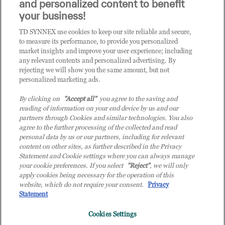
and personalized content to benefit
your business!
TD SYNNEX use cookies to keep our site reliable and secure,
CATEGORIE
to measure its performance, to provide you personalized
market insights and improve your user experience; including
any relevant contents and personalized advertising. By
rejecting we will show you the same amount, but not
Categorie
personalized marketing ads.
By clicking on
"Accept all"
you agree to the saving and
reading of information on your end device by us and our
partners through Cookies and similar technologies. You also
agree to the further processing of the collected and read
personal data by us or our partners, including for relevant
content on other sites, as further described in the Privacy
© 2026 TD SYNNEX Italy S.r.l. - Sede legale: via Luigi Russolo 9, 20138
Statement and Cookie settings where you can always manage
Milano (MI) - Numero di iscrizione al Registro delle Imprese di Milano e
your cookie preferences. If you select
"Reject"
, we will only
apply cookies being necessary for the operation of this
Codice Fiscale: 07092780159 - P.IVA: 07092780159 - Eur 12.569.000,00 i.v -
website, which do not require your consent.
Privacy
TD SYNNEX e TD SYNNEX logo sono marchi registrati di TD SYNNEX
Statement
Corporation negli Stati Uniti e in altri Paesi. Società a socio unico soggetta
all’attività di direzione e coordinamento della controllante TD SYNNEX
Cookies Settings
Europe GmbH, con sede a Monaco (Germania).