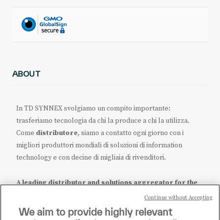
ABOUT
In TD SYNNEX svolgiamo un compito importante:
trasferiamo tecnologia da chi la produce a chi la utilizza.
Come
distributore
, siamo a contatto ogni giorno con i
migliori produttori mondiali di soluzioni di information
technology e con decine di migliaia di rivenditori.
A leading distributor and solutions aggregator for the
IT ecosystem.
Continue without Accepting
We aim to provide highly relevant
it.tdsynnex.com
|
eu.tdsynnex.com
|
tdsynnex.com