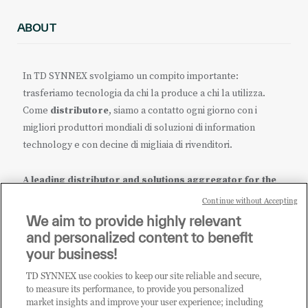
ABOUT
In TD SYNNEX svolgiamo un compito importante:
trasferiamo tecnologia da chi la produce a chi la utilizza.
Come
distributore
, siamo a contatto ogni giorno con i
migliori produttori mondiali di soluzioni di information
technology e con decine di migliaia di rivenditori.
A leading distributor and solutions aggregator for the
IT ecosystem.
Continue without Accepting
We aim to provide highly relevant
it.tdsynnex.com
|
eu.tdsynnex.com
|
tdsynnex.com
and personalized content to benefit
your business!
TD SYNNEX use cookies to keep our site reliable and secure,
CATEGORIE
to measure its performance, to provide you personalized
market insights and improve your user experience; including