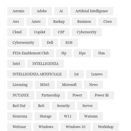
Acronis
Adobe
Ai
Artificial Intelligence
Aws
Azure
Backup
Business
Cisco
Cloud
Copilot
CSP
Cybersecrity
Cybersecurity
Dell
EOS
FY26 Enablement Club
Hp
Hpe
Ibm
Intel
INTELLIGENZA
INTELLIGENZA ARTIFICIALE
Iot
Lenovo
Licensing
M365
Microsoft
News
NUTANIX
Partnership
Power
Power Bi
Red Hat
Reti
Security
Server
Sicurezza
Storage
W11
Watsonx
Webinar
Windows
Windows 10
Workshop