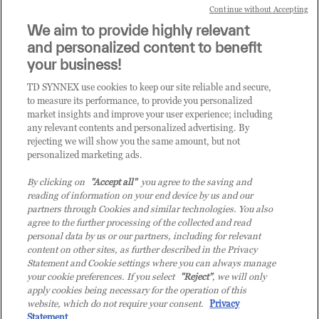
IT ecosystem.
Continue without Accepting
We aim to provide highly relevant
it.tdsynnex.com
|
eu.tdsynnex.com
|
tdsynnex.com
and personalized content to benefit
your business!
TD SYNNEX use cookies to keep our site reliable and secure,
CATEGORIE
to measure its performance, to provide you personalized
market insights and improve your user experience; including
any relevant contents and personalized advertising. By
rejecting we will show you the same amount, but not
Categorie
personalized marketing ads.
By clicking on
"Accept all"
you agree to the saving and
reading of information on your end device by us and our
partners through Cookies and similar technologies. You also
agree to the further processing of the collected and read
personal data by us or our partners, including for relevant
content on other sites, as further described in the Privacy
© 2026 TD SYNNEX Italy S.r.l. - Sede legale: via Luigi Russolo 9, 20138
Statement and Cookie settings where you can always manage
Milano (MI) - Numero di iscrizione al Registro delle Imprese di Milano e
your cookie preferences. If you select
"Reject"
, we will only
apply cookies being necessary for the operation of this
Codice Fiscale: 07092780159 - P.IVA: 07092780159 - Eur 12.569.000,00 i.v -
website, which do not require your consent.
Privacy
TD SYNNEX e TD SYNNEX logo sono marchi registrati di TD SYNNEX
Statement