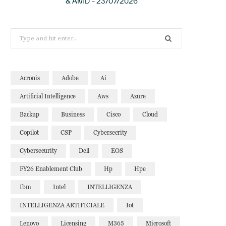
& AMD – 23/07/2026
Search
for:
Acronis
Adobe
Ai
Artificial Intelligence
Aws
Azure
Backup
Business
Cisco
Cloud
Copilot
CSP
Cybersecrity
Cybersecurity
Dell
EOS
FY26 Enablement Club
Hp
Hpe
Ibm
Intel
INTELLIGENZA
INTELLIGENZA ARTIFICIALE
Iot
Lenovo
Licensing
M365
Microsoft