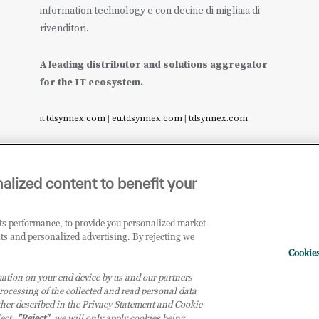
information technology e con decine di migliaia di
rivenditori.
A leading distributor and solutions aggregator
for the IT ecosystem.
it.tdsynnex.com
|
eu.tdsynnex.com
|
tdsynnex.com
alized content to benefit your
its performance, to provide you personalized market
ts and personalized advertising. By rejecting we
Cookies
 9, 20138 Milano (MI) - Numero di iscrizione al Registro delle Imprese di Milan
ation on your end device by us and our partners
TD SYNNEX e TD SYNNEX logo sono marchi registrati di TD SYNNEX Corporation
rocessing of the collected and read personal data
irezione e coordinamento della controllante TD SYNNEX Europe GmbH, con sede a
urther described in the Privacy Statement and Cookie
lect
"Reject"
, we will only apply cookies being