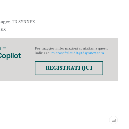
nager, TD SYNNEX
NEX
 –
Per maggiori informazioni contattaci a questo
indirizzo:
microsoftcloud.it@tdsynnex.com
Copilot
REGISTRATI QUI