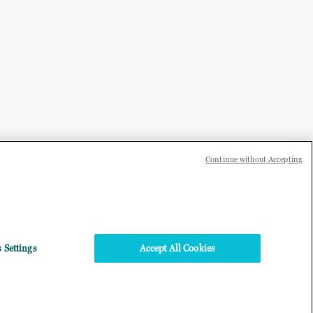
Continue without Accepting
 Settings
Accept All Cookies
o e Codice Fiscale:
 negli Stati Uniti e in
 Monaco (Germania).
Top