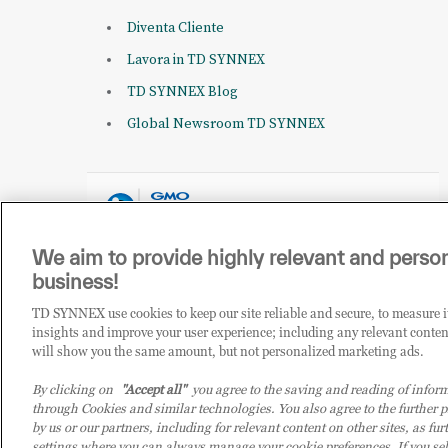
Diventa Cliente
Lavora in TD SYNNEX
TD SYNNEX Blog
Global Newsroom TD SYNNEX
We aim to provide highly relevant and person
business!
TD SYNNEX use cookies to keep our site reliable and secure, to measure 
insights and improve your user experience; including any relevant conten
will show you the same amount, but not personalized marketing ads.
© 2026 TD SYNNEX Italy S.r.l. - Sede legale: via Luigi Russolo
By clicking on
"Accept all"
you agree to the saving and reading of inform
07092780159 - P.IVA: 07092780159 - Eur 12.569.000,00 i.v - 
through Cookies and similar technologies. You also agree to the further p
altri Paesi. Società a socio unico soggetta all’attività di d
by us or our partners, including for relevant content on other sites, as f
settings where you can always manage your cookie preferences. If you se