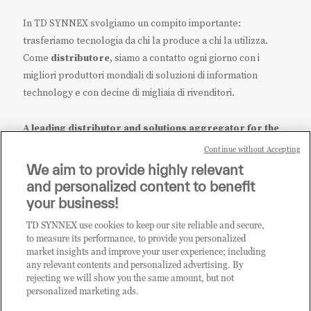
In TD SYNNEX svolgiamo un compito importante:
trasferiamo tecnologia da chi la produce a chi la utilizza.
Come
distributore
, siamo a contatto ogni giorno con i
migliori produttori mondiali di soluzioni di information
technology e con decine di migliaia di rivenditori.
A leading distributor and solutions aggregator for the
IT ecosystem.
Continue without Accepting
We aim to provide highly relevant
it.tdsynnex.com
|
eu.tdsynnex.com
|
tdsynnex.com
and personalized content to benefit
your business!
TD SYNNEX use cookies to keep our site reliable and secure,
CATEGORIE
to measure its performance, to provide you personalized
market insights and improve your user experience; including
any relevant contents and personalized advertising. By
rejecting we will show you the same amount, but not
Categorie
personalized marketing ads.