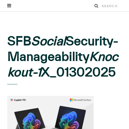
SFB
Social
Security-
Manageability
Knoc
kout-1
X_01302025