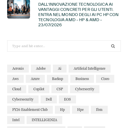
DALL’INNOVAZIONE TECNOLOGICA AI
VANTAGGI CONCRETI PER GLI UTENTI.
ENTRA NEL MONDO DEGLI AI PC HP CON
TECNOLOGIA AMD – HP & AMD –
23/07/2026
Search
for:
Acronis
Adobe
Ai
Artificial Intelligence
Aws
Azure
Backup
Business
Cisco
Cloud
Copilot
CSP
Cybersecrity
Cybersecurity
Dell
EOS
FY26 Enablement Club
Hp
Hpe
Ibm
Intel
INTELLIGENZA