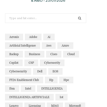
& AMD – 23/07/2026
Search
for:
Acronis
Adobe
Ai
Artificial Intelligence
Aws
Azure
Backup
Business
Cisco
Cloud
Copilot
CSP
Cybersecrity
Cybersecurity
Dell
EOS
FY26 Enablement Club
Hp
Hpe
Ibm
Intel
INTELLIGENZA
INTELLIGENZA ARTIFICIALE
Iot
Lenovo
Licensing
M365
Microsoft