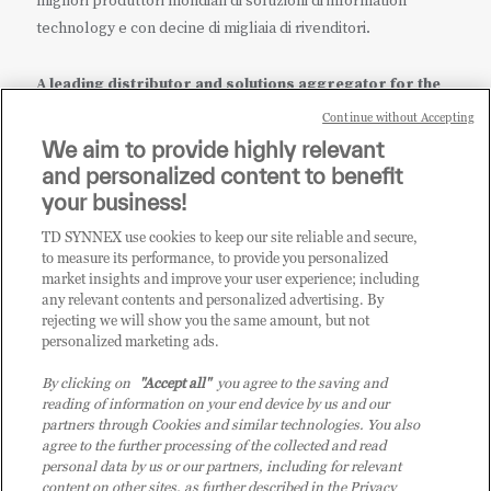
migliori produttori mondiali di soluzioni di information
technology e con decine di migliaia di rivenditori.
A leading distributor and solutions aggregator for the
IT ecosystem.
Continue without Accepting
We aim to provide highly relevant
it.tdsynnex.com
|
eu.tdsynnex.com
|
tdsynnex.com
and personalized content to benefit
your business!
TD SYNNEX use cookies to keep our site reliable and secure,
CATEGORIE
to measure its performance, to provide you personalized
market insights and improve your user experience; including
any relevant contents and personalized advertising. By
rejecting we will show you the same amount, but not
Categorie
personalized marketing ads.
By clicking on
"Accept all"
you agree to the saving and
reading of information on your end device by us and our
partners through Cookies and similar technologies. You also
agree to the further processing of the collected and read
personal data by us or our partners, including for relevant
content on other sites, as further described in the Privacy