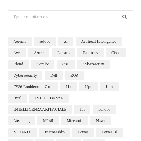
Search
for:
Acronis
Adobe
Ai
Artificial Intelligence
Aws
Azure
Backup
Business
Cisco
Cloud
Copilot
CSP
Cybersecrity
Cybersecurity
Dell
EOS
FY26 Enablement Club
Hp
Hpe
Ibm
Intel
INTELLIGENZA
INTELLIGENZA ARTIFICIALE
Iot
Lenovo
Licensing
M365
Microsoft
News
NUTANIX
Partnership
Power
Power Bi