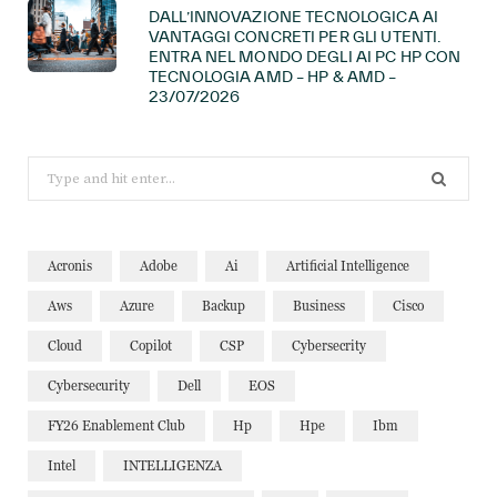
DALL’INNOVAZIONE TECNOLOGICA AI
VANTAGGI CONCRETI PER GLI UTENTI.
ENTRA NEL MONDO DEGLI AI PC HP CON
TECNOLOGIA AMD – HP & AMD –
23/07/2026
Search
for:
Acronis
Adobe
Ai
Artificial Intelligence
Aws
Azure
Backup
Business
Cisco
Cloud
Copilot
CSP
Cybersecrity
Cybersecurity
Dell
EOS
FY26 Enablement Club
Hp
Hpe
Ibm
Intel
INTELLIGENZA