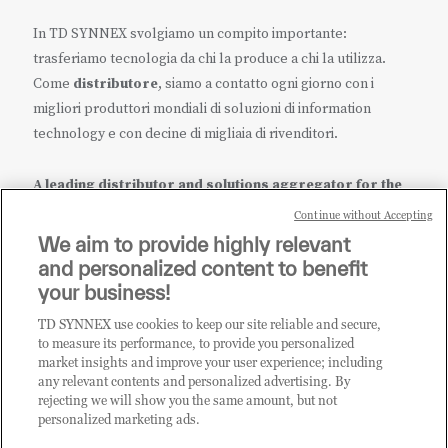
In TD SYNNEX svolgiamo un compito importante:
trasferiamo tecnologia da chi la produce a chi la utilizza.
Come
distributore
, siamo a contatto ogni giorno con i
migliori produttori mondiali di soluzioni di information
technology e con decine di migliaia di rivenditori.
A leading distributor and solutions aggregator for the
IT ecosystem.
Continue without Accepting
We aim to provide highly relevant
it.tdsynnex.com
|
eu.tdsynnex.com
|
tdsynnex.com
and personalized content to benefit
your business!
TD SYNNEX use cookies to keep our site reliable and secure,
CATEGORIE
to measure its performance, to provide you personalized
market insights and improve your user experience; including
any relevant contents and personalized advertising. By
rejecting we will show you the same amount, but not
Categorie
personalized marketing ads.