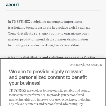
ABOUT
In TD SYNNEX svolgiamo un compito importante:
trasferiamo tecnologia da chi la produce a chi la utilizza.
Come
distributore
, siamo a contatto ogni giorno con i
migliori produttori mondiali di soluzioni di information
technology e con decine di migliaia di rivenditori.
A leading distributor and solutions aggregator for the
IT ecosystem.
Continue without Accepting
We aim to provide highly relevant
it.tdsynnex.com
|
eu.tdsynnex.com
|
tdsynnex.com
and personalized content to benefit
your business!
TD SYNNEX use cookies to keep our site reliable and secure,
CATEGORIE
to measure its performance, to provide you personalized
market insights and improve your user experience; including
any relevant contents and personalized advertising. By