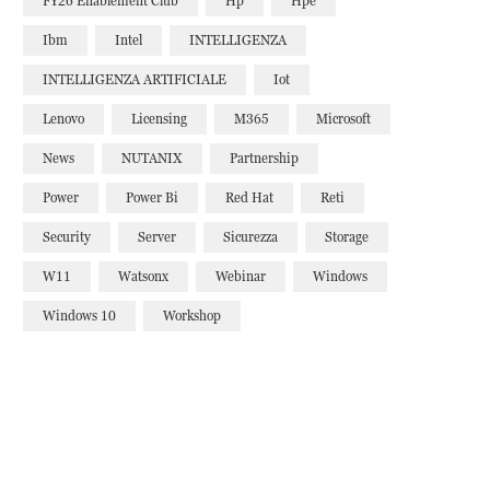
FY26 Enablement Club
Hp
Hpe
Ibm
Intel
INTELLIGENZA
INTELLIGENZA ARTIFICIALE
Iot
Lenovo
Licensing
M365
Microsoft
News
NUTANIX
Partnership
Power
Power Bi
Red Hat
Reti
Security
Server
Sicurezza
Storage
W11
Watsonx
Webinar
Windows
Windows 10
Workshop