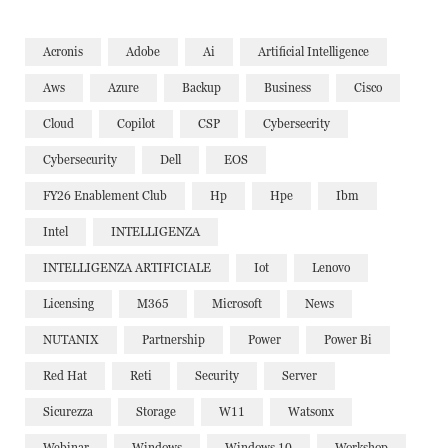
Acronis
Adobe
Ai
Artificial Intelligence
Aws
Azure
Backup
Business
Cisco
Cloud
Copilot
CSP
Cybersecrity
Cybersecurity
Dell
EOS
FY26 Enablement Club
Hp
Hpe
Ibm
Intel
INTELLIGENZA
INTELLIGENZA ARTIFICIALE
Iot
Lenovo
Licensing
M365
Microsoft
News
NUTANIX
Partnership
Power
Power Bi
Red Hat
Reti
Security
Server
Sicurezza
Storage
W11
Watsonx
Webinar
Windows
Windows 10
Workshop