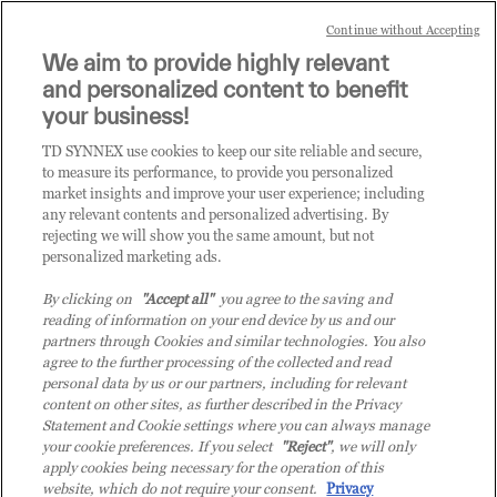
IT ecosystem.
Continue without Accepting
We aim to provide highly relevant
it.tdsynnex.com
|
eu.tdsynnex.com
|
tdsynnex.com
and personalized content to benefit
your business!
TD SYNNEX use cookies to keep our site reliable and secure,
CATEGORIE
to measure its performance, to provide you personalized
market insights and improve your user experience; including
any relevant contents and personalized advertising. By
rejecting we will show you the same amount, but not
Categorie
personalized marketing ads.
By clicking on
"Accept all"
you agree to the saving and
reading of information on your end device by us and our
partners through Cookies and similar technologies. You also
agree to the further processing of the collected and read
personal data by us or our partners, including for relevant
content on other sites, as further described in the Privacy
© 2026 TD SYNNEX Italy S.r.l. - Sede legale: via Luigi Russolo 9, 20138
Statement and Cookie settings where you can always manage
Milano (MI) - Numero di iscrizione al Registro delle Imprese di Milano e
your cookie preferences. If you select
"Reject"
, we will only
apply cookies being necessary for the operation of this
Codice Fiscale: 07092780159 - P.IVA: 07092780159 - Eur 12.569.000,00 i.v -
website, which do not require your consent.
Privacy
TD SYNNEX e TD SYNNEX logo sono marchi registrati di TD SYNNEX