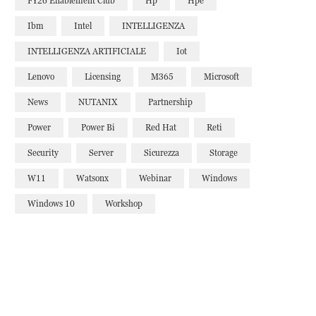
FY26 Enablement Club
Hp
Hpe
Ibm
Intel
INTELLIGENZA
INTELLIGENZA ARTIFICIALE
Iot
Lenovo
Licensing
M365
Microsoft
News
NUTANIX
Partnership
Power
Power Bi
Red Hat
Reti
Security
Server
Sicurezza
Storage
W11
Watsonx
Webinar
Windows
Windows 10
Workshop